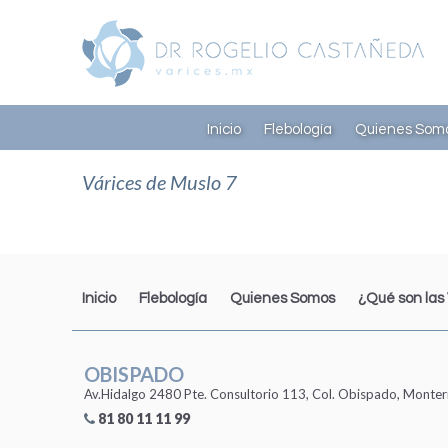
Inicio
Flebología
Quienes Som
Várices de Muslo 7
Inicio
Flebología
Quienes Somos
¿Qué son las
OBISPADO
Av.Hidalgo 2480 Pte. Consultorio 113, Col. Obispado, Monter
81 80 11 11 99