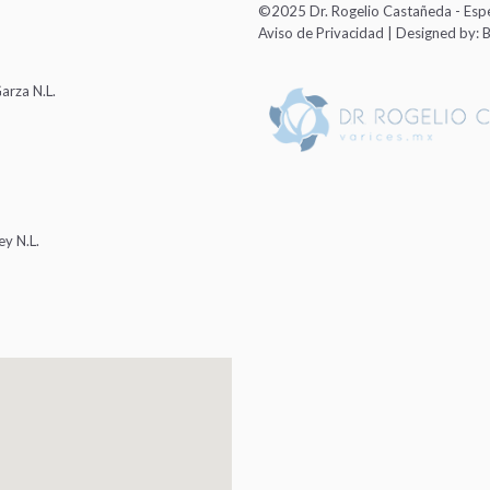
©2025 Dr. Rogelio Castañeda - Espe
Aviso de Privacidad
| Designed by:
B
arza N.L.
ey N.L.